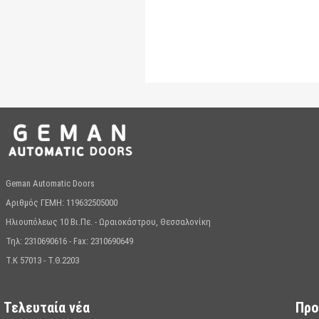
Geman Automatic Doors
Αριθμός ΓΕΜΗ: 119632505000
Ηλιουπόλεως 10 Βι.Πε. - Ωραιοκάστρου, Θεσσαλονίκη
Τηλ: 2310690616 - Fax: 2310690649
T.K 57013 - T.Θ.2203
Τελευταία νέα
Προ