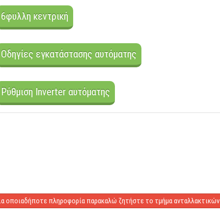
6φυλλη κεντρική
Οδηγίες εγκατάστασης αυτόματης
Ρύθμιση Inverter αυτόματης
ια οπoιαδήποτε πληροφορία παρακαλώ ζητήστε το τμήμα ανταλλακτικών 